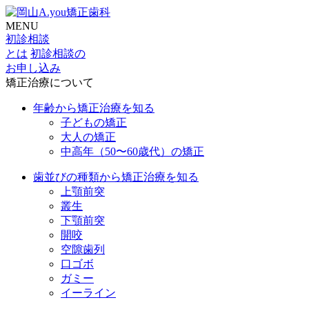
MENU
初診相談
とは
初診相談の
お申し込み
矯正治療について
年齢から矯正治療を知る
子どもの矯正
大人の矯正
中高年（50〜60歳代）の矯正
歯並びの種類から矯正治療を知る
上顎前突
叢生
下顎前突
開咬
空隙歯列
口ゴボ
ガミー
イーライン