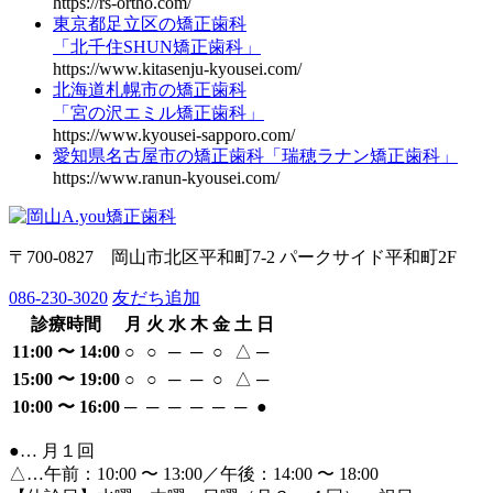
https://rs-ortho.com/
東京都足立区の矯正歯科
「北千住SHUN矯正歯科」
https://www.kitasenju-kyousei.com/
北海道札幌市の矯正歯科
「宮の沢エミル矯正歯科」
https://www.kyousei-sapporo.com/
愛知県名古屋市の矯正歯科「瑞穂ラナン矯正歯科」
https://www.ranun-kyousei.com/
〒700-0827 岡山市北区平和町7-2 パークサイド平和町2F
086-230-3020
友だち追加
診療時間
月
火
水
木
金
土
日
11:00 〜 14:00
○
○
─
─
○
△
─
15:00 〜 19:00
○
○
─
─
○
△
─
10:00 〜 16:00
─
─
─
─
─
─
●
●… 月１回
△…午前：10:00 〜 13:00／午後：14:00 〜 18:00