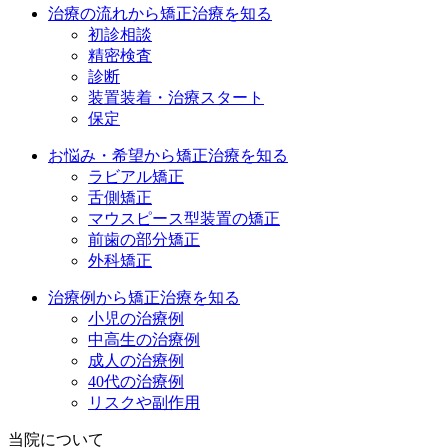
治療の流れから矯正治療を知る
初診相談
精密検査
診断
装置装着・治療スタート
保定
お悩み・希望から矯正治療を知る
ラビアル矯正
舌側矯正
マウスピース型装置の矯正
前歯の部分矯正
外科矯正
治療例から矯正治療を知る
小児の治療例
中高生の治療例
成人の治療例
40代の治療例
リスクや副作用
当院について