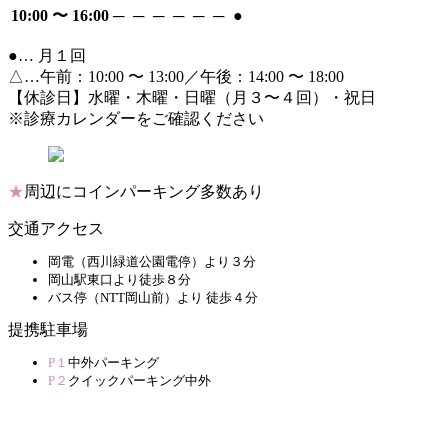
10:00 〜 16:00
─
─
─
─
─
─
●
●… 月１回
△…午前：10:00 〜 13:00／午後：14:00 〜 18:00
【休診日】水曜・木曜・日曜（月３〜４回）・祝日
※診療カレンダーをご確認ください
★
周辺にコインパーキング多数あり
交通アクセス
岡電（西川緑道公園電停）より３分
岡山駅東口より徒歩８分
バス停（NTT岡山前）より 徒歩４分
提携駐車場
P１
中外パーキング
P２
クイックパーキング中外