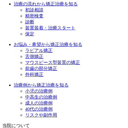
治療の流れから矯正治療を知る
初診相談
精密検査
診断
装置装着・治療スタート
保定
お悩み・希望から矯正治療を知る
ラビアル矯正
舌側矯正
マウスピース型装置の矯正
前歯の部分矯正
外科矯正
治療例から矯正治療を知る
小児の治療例
中高生の治療例
成人の治療例
40代の治療例
リスクや副作用
当院について