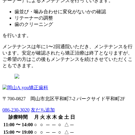
テーナー）によるメンテナンスを行っていきます。
歯並び・噛み合わせに変化がないかの確認
リテーナーの調整
歯のクリーニング
を行います。
メンテナンスは年に1〜2回通院いただき、メンテナンスを行
います。安定が確認されたら矯正治療は終了となりますが、
ご希望の方はこの後もメンテナンスを続けさせていただくこ
ともできます。
〒700-0827 岡山市北区平和町7-2 パークサイド平和町2F
086-230-3020
友だち追加
診療時間
月
火
水
木
金
土
日
11:00 〜 14:00
○
○
─
─
○
△
─
15:00 〜 19:00
○
○
─
─
○
△
─