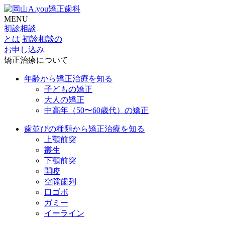
MENU
初診相談
とは
初診相談の
お申し込み
矯正治療について
年齢から矯正治療を知る
子どもの矯正
大人の矯正
中高年（50〜60歳代）の矯正
歯並びの種類から矯正治療を知る
上顎前突
叢生
下顎前突
開咬
空隙歯列
口ゴボ
ガミー
イーライン