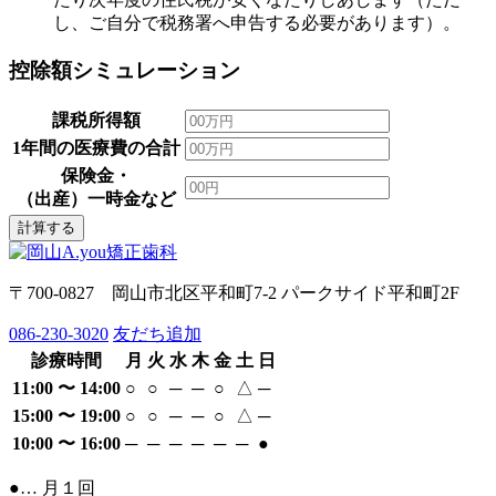
し、ご自分で税務署へ申告する必要があります）。
控除額シミュレーション
課税所得額
1年間の医療費の合計
保険金・
（出産）一時金など
計算する
〒700-0827 岡山市北区平和町7-2 パークサイド平和町2F
086-230-3020
友だち追加
診療時間
月
火
水
木
金
土
日
11:00 〜 14:00
○
○
─
─
○
△
─
15:00 〜 19:00
○
○
─
─
○
△
─
10:00 〜 16:00
─
─
─
─
─
─
●
●… 月１回