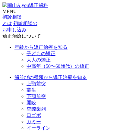
MENU
初診相談
とは
初診相談の
お申し込み
矯正治療について
年齢から矯正治療を知る
子どもの矯正
大人の矯正
中高年（50〜60歳代）の矯正
歯並びの種類から矯正治療を知る
上顎前突
叢生
下顎前突
開咬
空隙歯列
口ゴボ
ガミー
イーライン