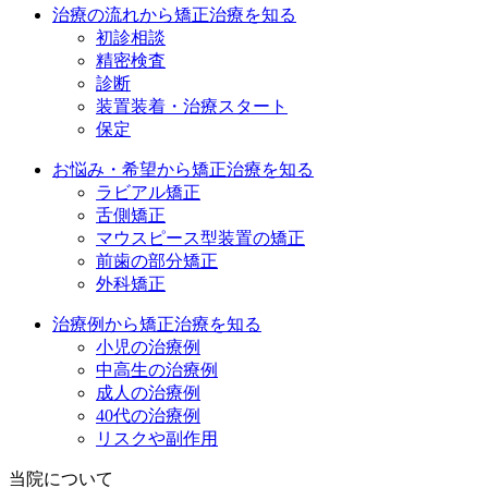
治療の流れから矯正治療を知る
初診相談
精密検査
診断
装置装着・治療スタート
保定
お悩み・希望から矯正治療を知る
ラビアル矯正
舌側矯正
マウスピース型装置の矯正
前歯の部分矯正
外科矯正
治療例から矯正治療を知る
小児の治療例
中高生の治療例
成人の治療例
40代の治療例
リスクや副作用
当院について