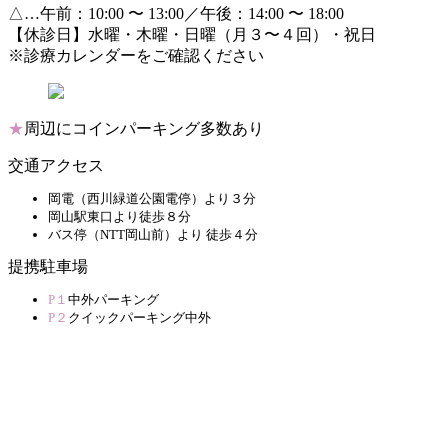
△…午前：10:00 〜 13:00／午後：14:00 〜 18:00
【休診日】水曜・木曜・日曜（月３〜４回）・祝日
※診療カレンダーをご確認ください
★
周辺にコインパーキング多数あり
交通アクセス
岡電（西川緑道公園電停）より３分
岡山駅東口より徒歩８分
バス停（NTT岡山前）より 徒歩４分
提携駐車場
P１
中外パーキング
P２
クイックパーキング中外