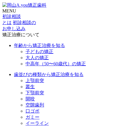
MENU
初診相談
とは
初診相談の
お申し込み
矯正治療について
年齢から矯正治療を知る
子どもの矯正
大人の矯正
中高年（50〜60歳代）の矯正
歯並びの種類から矯正治療を知る
上顎前突
叢生
下顎前突
開咬
空隙歯列
口ゴボ
ガミー
イーライン