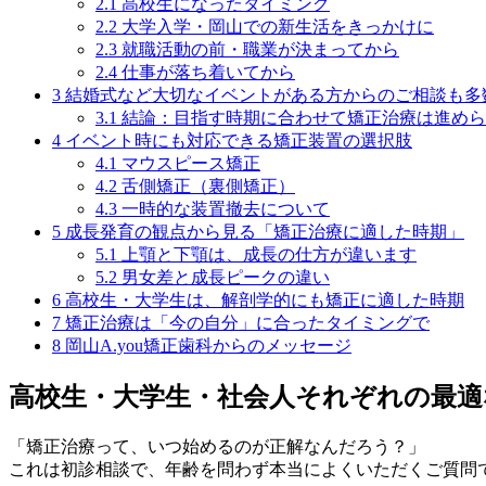
2.1
高校生になったタイミング
2.2
大学入学・岡山での新生活をきっかけに
2.3
就職活動の前・職業が決まってから
2.4
仕事が落ち着いてから
3
結婚式など大切なイベントがある方からのご相談も多
3.1
結論：目指す時期に合わせて矯正治療は進めら
4
イベント時にも対応できる矯正装置の選択肢
4.1
マウスピース矯正
4.2
舌側矯正（裏側矯正）
4.3
一時的な装置撤去について
5
成長発育の観点から見る「矯正治療に適した時期」
5.1
上顎と下顎は、成長の仕方が違います
5.2
男女差と成長ピークの違い
6
高校生・大学生は、解剖学的にも矯正に適した時期
7
矯正治療は「今の自分」に合ったタイミングで
8
岡山A.you矯正歯科からのメッセージ
高校生・大学生・社会人それぞれの最
「矯正治療って、いつ始めるのが正解なんだろう？」
これは初診相談で、年齢を問わず本当によくいただくご質問