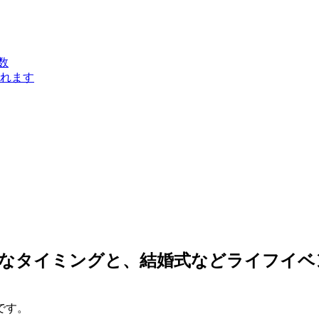
数
れます
適なタイミングと、結婚式などライフイベ
です。