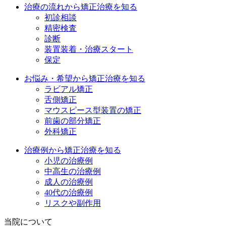
治療の流れから矯正治療を知る
初診相談
精密検査
診断
装置装着・治療スタート
保定
お悩み・希望から矯正治療を知る
ラビアル矯正
舌側矯正
マウスピース型装置の矯正
前歯の部分矯正
外科矯正
治療例から矯正治療を知る
小児の治療例
中高生の治療例
成人の治療例
40代の治療例
リスクや副作用
当院について